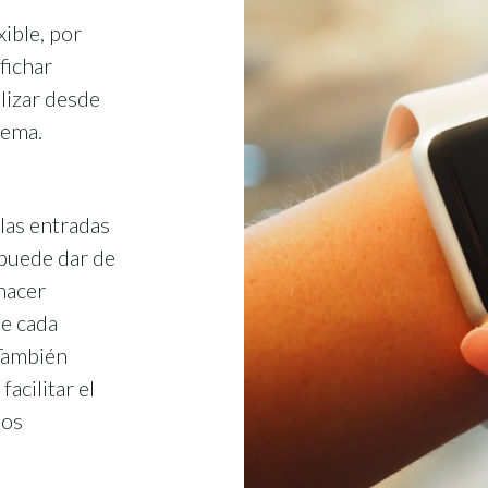
xible, por
fichar
lizar desde
tema.
las entradas
 puede dar de
hacer
de cada
 También
acilitar el
los