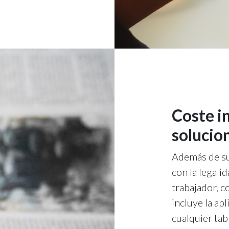
Coste in
solucio
Además de su
con la legali
trabajador, c
incluye la ap
cualquier ta