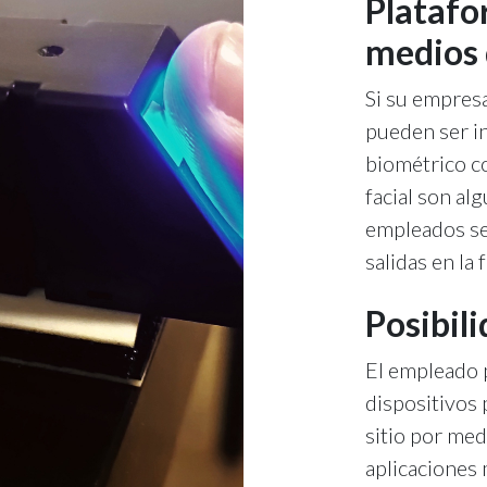
Platafo
medios 
Si su empresa
pueden ser i
biométrico co
facial son al
empleados se 
salidas en la 
Posibili
El empleado p
dispositivos 
sitio por med
aplicaciones 